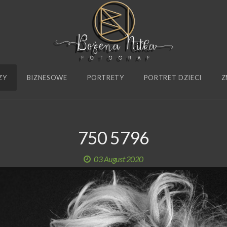
ZY
BIZNESOWE
PORTRETY
PORTRET DZIECI
Z
750 5796
03 August 2020