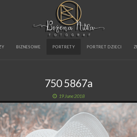
ZY
BIZNESOWE
PORTRETY
PORTRET DZIECI
Z
750 5867a
19 June 2018