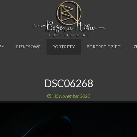
ZY
BIZNESOWE
PORTRETY
PORTRET DZIECI
Z
DSC06268
30 November 2020